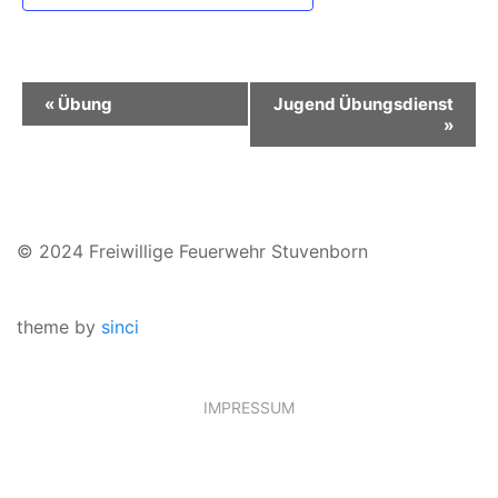
Veranstaltung-
«
Übung
Jugend Übungsdienst
»
Navigation
© 2024 Freiwillige Feuerwehr Stuvenborn
theme by
sinci
IMPRESSUM