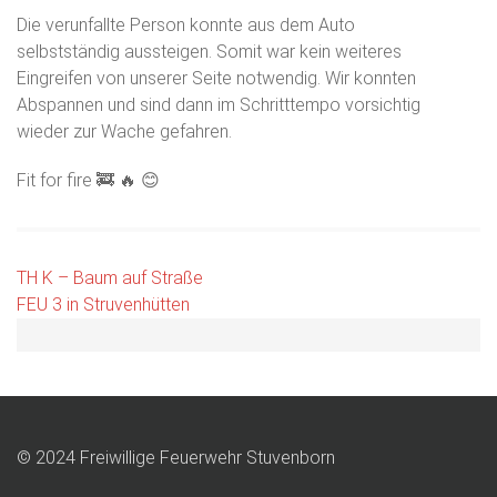
Die verunfallte Person konnte aus dem Auto
selbstständig aussteigen. Somit war kein weiteres
Eingreifen von unserer Seite notwendig. Wir konnten
Abspannen und sind dann im Schritttempo vorsichtig
wieder zur Wache gefahren.
Fit for fire 🚒 🔥 😊
Beitragsnavigation
TH K – Baum auf Straße
FEU 3 in Struvenhütten
© 2024 Freiwillige Feuerwehr Stuvenborn